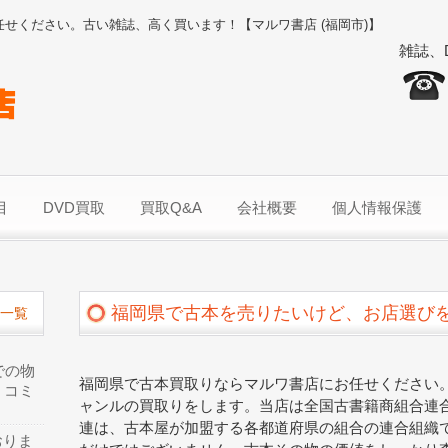
任せください。古い雑誌、高く買います！【マルワ書店 (福岡市)】
雑誌、
目
DVD買取
買取Q&A
会社概要
個人情報保護
福岡県で古本を売りたいけど、お店選び
一覧
での物
福岡県で古本買取りならマルワ書店にお任せください。
、コミ
ャンルの買取りをします。当店は全国古書籍商組合連
連は、古本屋が加盟する各都道府県の組合の連合組織
おりま