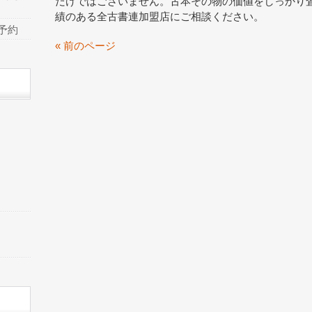
だけではございません。古本その物の価値をしっかり
績のある全古書連加盟店にご相談ください。
予約
« 前のページ