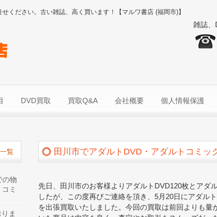
任せください。古い雑誌、高く買います！【マルワ書店 (福岡市)】
雑誌、
目
DVD買取
買取Q&A
会社概要
個人情報保護
田川市でアダルトDVD・アダルトコミッ
一覧
での物
先日、田川市のお客様よりアダルトDVD120枚とアダ
、コミ
したが、この度再びご連絡を頂き、5月20日にアダルトD
を出張買取いたしました。今回の買取は前回よりも量
おりま